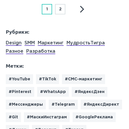
1
2
Рубрики:
Design
SMM
Маркетинг
МудростьТигра
Разное
Разработка
Метки:
#YouTube
#TikTok
#СМС-маркетинг
#Pinterest
#WhatsApp
#ЯндексДзен
#Мессенджеры
#Telegram
#ЯндексДирект
#Git
#МаскиИнстаграм
#GoogleРеклама