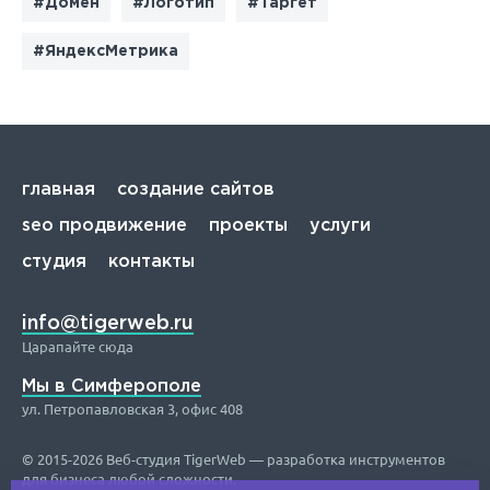
#Домен
#Логотип
#Таргет
#ЯндексМетрика
главная
создание сайтов
seo продвижение
проекты
услуги
студия
контакты
info@tigerweb.ru
Царапайте сюда
Мы в Симферополе
ул. Петропавловская 3, офис 408
© 2015-2026 Веб-студия TigerWeb — разработка инструментов
для бизнеса любой сложности.