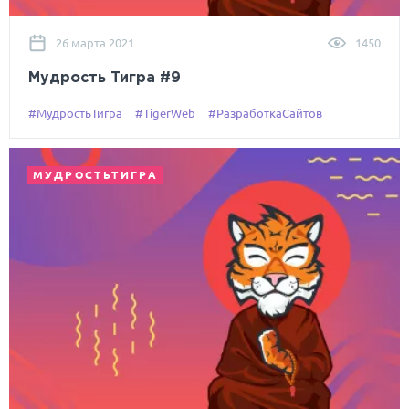
26 марта 2021
1450
Мудрость Тигра #9
#МудростьТигра
#TigerWeb
#РазработкаСайтов
МУДРОСТЬТИГРА